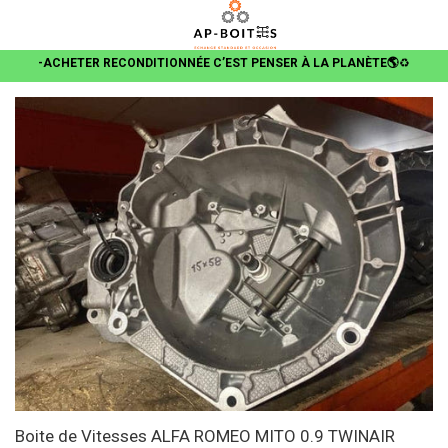
-ACHETER RECONDITIONNÉE C’EST PENSER À LA PLANÈTE🌎
♻️
Boite de Vitesses ALFA ROMEO MITO 0.9 TWINAIR