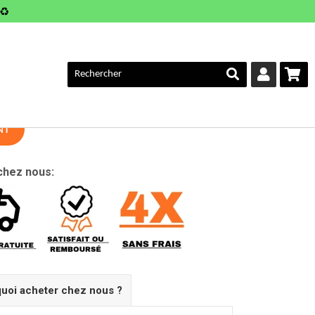
♻️
AULT MODUS 1.5 DCI | 5 Vitesses
NT
chez nous:
uoi acheter chez nous ?