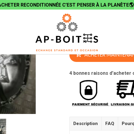
ACHETER RECONDITIONNÉE C’EST PENSER À LA PLANÈTE🌎
Boite de Vitesses REN
Renault
€345
00
ACHETER MAINTENA
4 bonnes raisons d'acheter 
Description
FAQ
Pourq