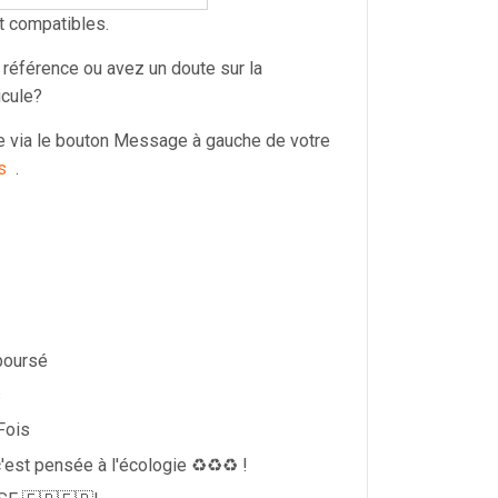
t compatibles.
 référence ou avez un doute sur la
icule?
via le bouton Message à gauche de votre
s
.
boursé
s
Fois
'est pensée à l'écologie ♻️♻️♻️ !