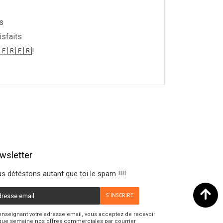
s
isfaits
🇫🇷🇫🇷!
wsletter
s détéstons autant que toi le spam !!!!
S'INSCRIRE
l
enseignant votre adresse email, vous acceptez de recevoir
ue semaine nos offres commerciales par courrier