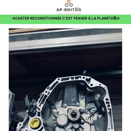
-ACHETER RECONDITIONNÉE C’EST PENSER À LA PLANÈTE🌎
♻️